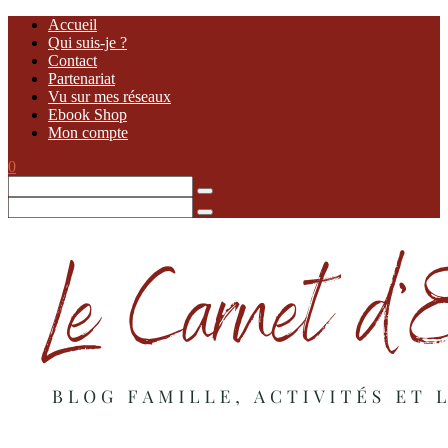
Accueil
Qui suis-je ?
Contact
Partenariat
Vu sur mes réseaux
Ebook Shop
Mon compte
0