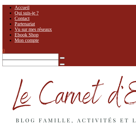
Accueil
Qui suis-je ?
Contact
Partenariat
Vu sur mes réseaux
Ebook Shop
Mon compte
0