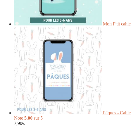
Mon P'tit cahi
Pâques - Cahier
Note
5.00
sur 5
7,90
€