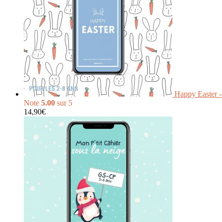
Happy Easter 
Note
5.00
sur 5
14,90
€