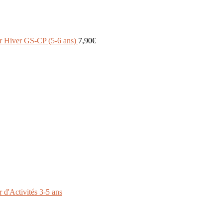
er Hiver GS-CP (5-6 ans)
7,90
€
 d'Activités 3-5 ans