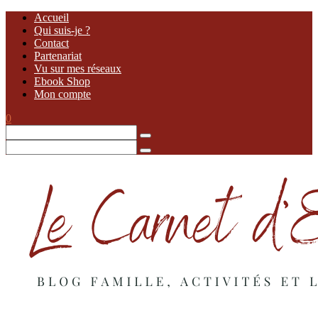
Accueil
Qui suis-je ?
Contact
Partenariat
Vu sur mes réseaux
Ebook Shop
Mon compte
0