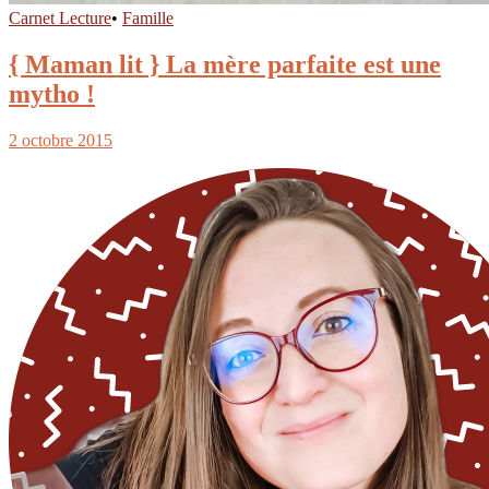
Carnet Lecture
•
Famille
{ Maman lit } La mère parfaite est une
mytho !
2 octobre 2015