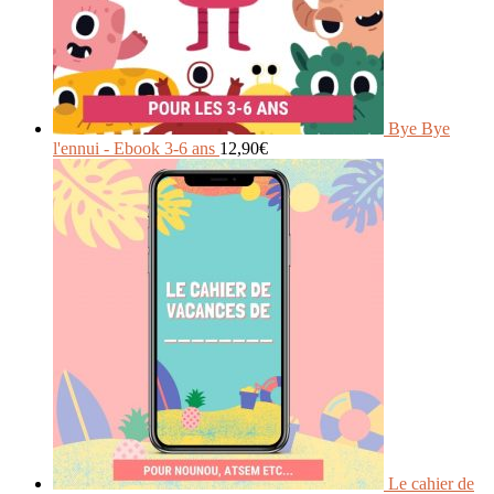
Bye Bye
l'ennui - Ebook 3-6 ans
12,90
€
Le cahier de