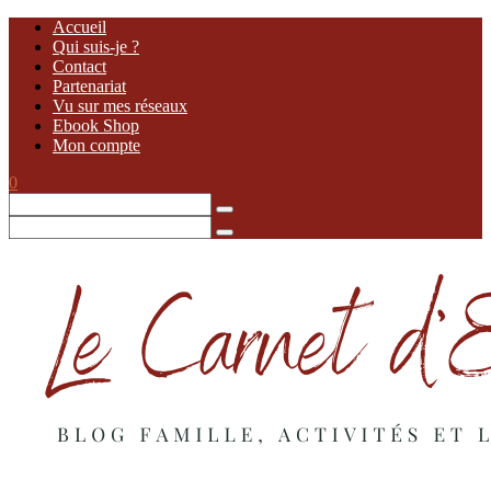
Accueil
Qui suis-je ?
Contact
Partenariat
Vu sur mes réseaux
Ebook Shop
Mon compte
0