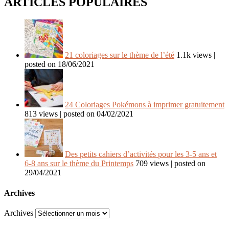
ARTICLES POPULAIRES
21 coloriages sur le thème de l’été
1.1k views
|
posted on 18/06/2021
24 Coloriages Pokémons à imprimer gratuitement
813 views
|
posted on 04/02/2021
Des petits cahiers d’activités pour les 3-5 ans et
6-8 ans sur le thème du Printemps
709 views
|
posted on
29/04/2021
Archives
Archives