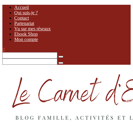
Accueil
Qui suis-je ?
Contact
Partenariat
Vu sur mes réseaux
Ebook Shop
Mon compte
0