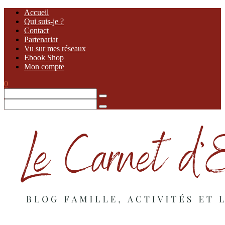
Accueil
Qui suis-je ?
Contact
Partenariat
Vu sur mes réseaux
Ebook Shop
Mon compte
0