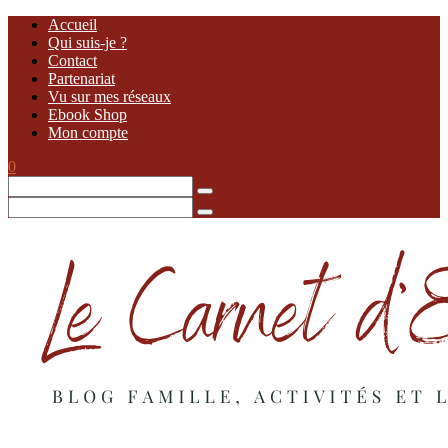
Accueil
Qui suis-je ?
Contact
Partenariat
Vu sur mes réseaux
Ebook Shop
Mon compte
0