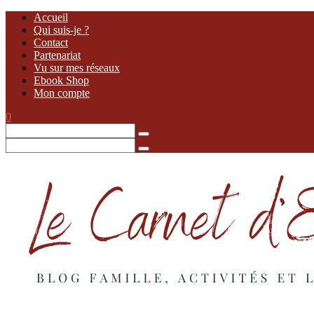
Accueil
Qui suis-je ?
Contact
Partenariat
Vu sur mes réseaux
Ebook Shop
Mon compte
0