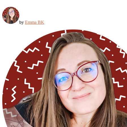
by
Emma BK