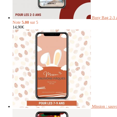
Busy Bag 2-3 
Note
5.00
sur 5
14,90
€
Mission : sau