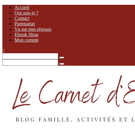
Accueil
Qui suis-je ?
Contact
Partenariat
Vu sur mes réseaux
Ebook Shop
Mon compte
0