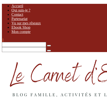
Accueil
Qui suis-je ?
Contact
Partenariat
Vu sur mes réseaux
Ebook Shop
Mon compte
0