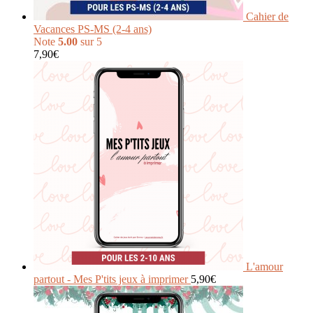
Cahier de
Vacances PS-MS (2-4 ans)
Note
5.00
sur 5
7,90
€
L'amour
partout - Mes P'tits jeux à imprimer
5,90
€