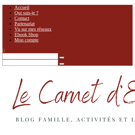
Accueil
Qui suis-je ?
Contact
Partenariat
Vu sur mes réseaux
Ebook Shop
Mon compte
0