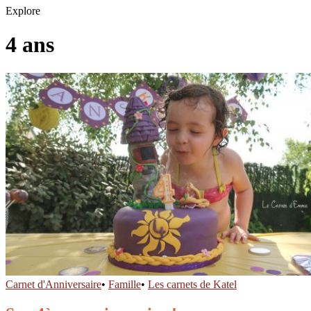
Explore
4 ans
Carnet d'Anniversaire
•
Famille
•
Les carnets de Katel