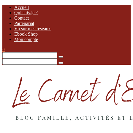
Accueil
Qui suis-je ?
Contact
Partenariat
Vu sur mes réseaux
Ebook Shop
Mon compte
0