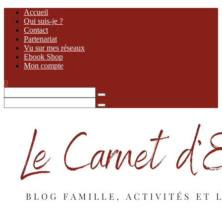
Accueil
Qui suis-je ?
Contact
Partenariat
Vu sur mes réseaux
Ebook Shop
Mon compte
0