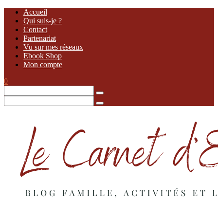
Accueil
Qui suis-je ?
Contact
Partenariat
Vu sur mes réseaux
Ebook Shop
Mon compte
0