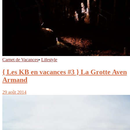
Carnet de Vacances
•
Lifestyle
{ Les KB en vacances #3 } La Grotte Aven
Armand
29 août 2014