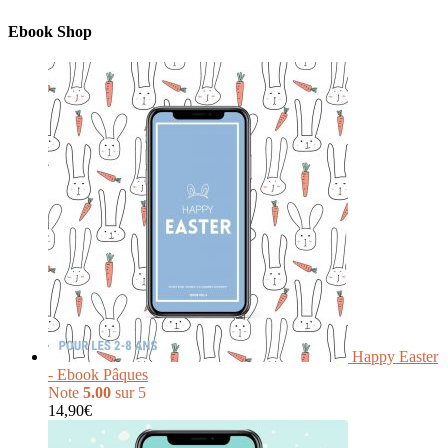
Ebook Shop
Happy Easter
- Ebook Pâques
Note
5.00
sur 5
14,90
€