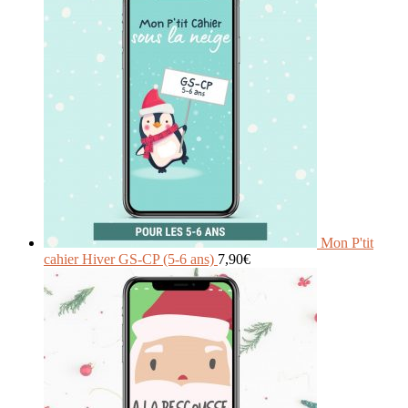
Mon P'tit
cahier Hiver GS-CP (5-6 ans)
7,90
€