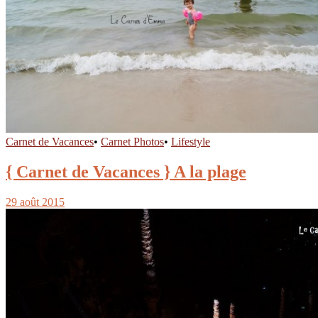
Carnet de Vacances
•
Carnet Photos
•
Lifestyle
{ Carnet de Vacances } A la plage
29 août 2015