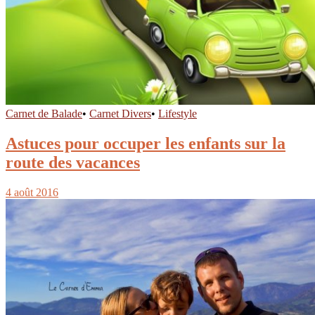
Carnet de Balade
•
Carnet Divers
•
Lifestyle
Astuces pour occuper les enfants sur la
route des vacances
4 août 2016