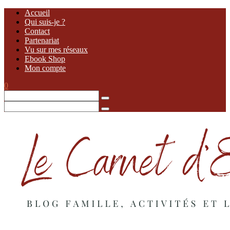
Accueil
Qui suis-je ?
Contact
Partenariat
Vu sur mes réseaux
Ebook Shop
Mon compte
0