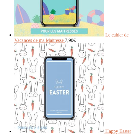
Le cahier de
Vacances de ma Maitresse
7,90
€
Happy Easter