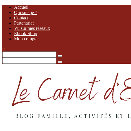
Accueil
Qui suis-je ?
Contact
Partenariat
Vu sur mes réseaux
Ebook Shop
Mon compte
0