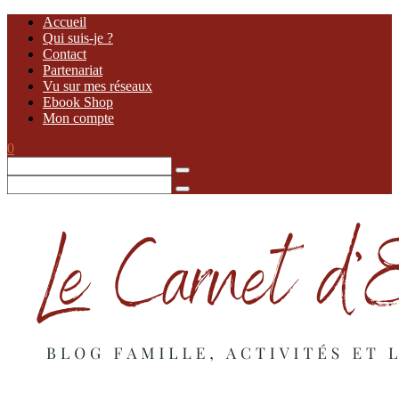
Accueil
Qui suis-je ?
Contact
Partenariat
Vu sur mes réseaux
Ebook Shop
Mon compte
0