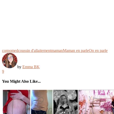
corpomed
coussin d'allaitement
maman
Maman en parle
On en parle
by
Emma BK
9
You Might Also Like...