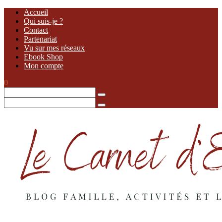
Accueil
Qui suis-je ?
Contact
Partenariat
Vu sur mes réseaux
Ebook Shop
Mon compte
0