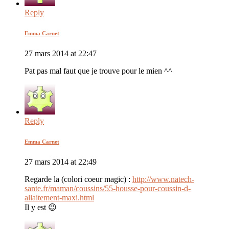
Reply
Emma Carnet
27 mars 2014 at 22:47
Pat pas mal faut que je trouve pour le mien ^^
Reply
Emma Carnet
27 mars 2014 at 22:49
Regarde la (colori coeur magic) :
http://www.natech-
sante.fr/maman/coussins/55-housse-pour-coussin-d-
allaitement-maxi.html
Il y est 😉