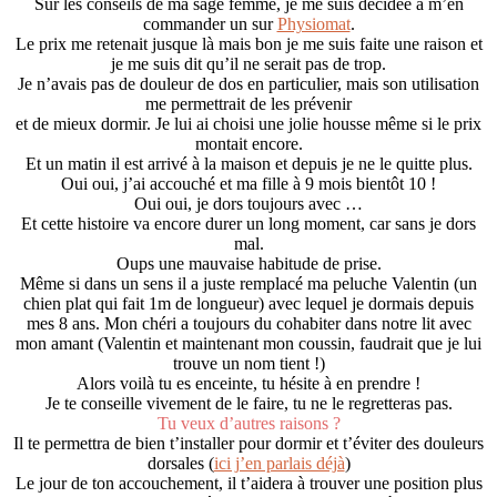
Sur les conseils de ma sage femme, je me suis décidée à m’en
commander un sur
Physiomat
.
Le prix me retenait jusque là mais bon je me suis faite une raison et
je me suis dit qu’il ne serait pas de trop.
Je n’avais pas de douleur de dos en particulier, mais son utilisation
me permettrait de les prévenir
et de mieux dormir. Je lui ai choisi une jolie housse même si le prix
montait encore.
Et un matin il est arrivé à la maison et depuis je ne le quitte plus.
Oui oui, j’ai accouché et ma fille à 9 mois bientôt 10 !
Oui oui, je dors toujours avec …
Et cette histoire va encore durer un long moment, car sans je dors
mal.
Oups une mauvaise habitude de prise.
Même si dans un sens il a juste remplacé ma peluche Valentin (un
chien plat qui fait 1m de longueur) avec lequel je dormais depuis
mes 8 ans. Mon chéri a toujours du cohabiter dans notre lit avec
mon amant (Valentin et maintenant mon coussin, faudrait que je lui
trouve un nom tient !)
Alors voilà tu es enceinte, tu hésite à en prendre !
Je te conseille vivement de le faire, tu ne le regretteras pas.
Tu veux d’autres raisons ?
Il te permettra de bien t’installer pour dormir et t’éviter des douleurs
dorsales (
ici j’en parlais déjà
)
Le jour de ton accouchement, il t’aidera à trouver une position plus