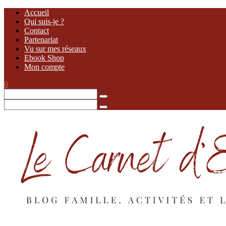
Accueil
Qui suis-je ?
Contact
Partenariat
Vu sur mes réseaux
Ebook Shop
Mon compte
0