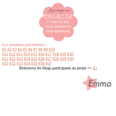
Les semaines précédentes
:
#1
#2
#3
#4
#5
#6
#7
#8
#9
#10
#11
#12
#13
#14
#15
#16
#17
#18
#19
#20
#21
#22
#23
#24
#25
#26
#27
#28
#29
#30
#31
#32
#33
#34
#35
#36
#37
Retrouvez les blogs participants au projet =>
Ici