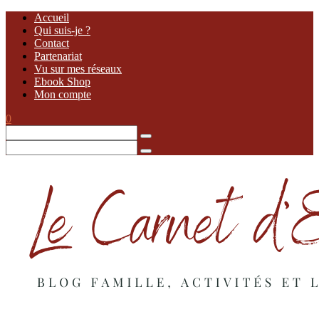
Accueil
Qui suis-je ?
Contact
Partenariat
Vu sur mes réseaux
Ebook Shop
Mon compte
0