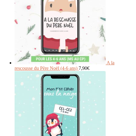
A la
rescousse du Père Noël (4-6 ans)
7,90
€