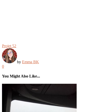
Projet 52
by
Emma BK
0
You Might Also Like...