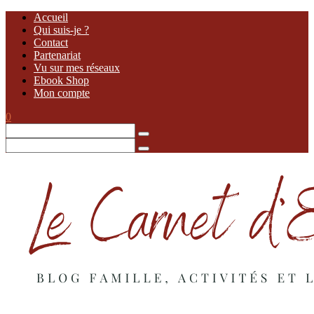
Accueil
Qui suis-je ?
Contact
Partenariat
Vu sur mes réseaux
Ebook Shop
Mon compte
0