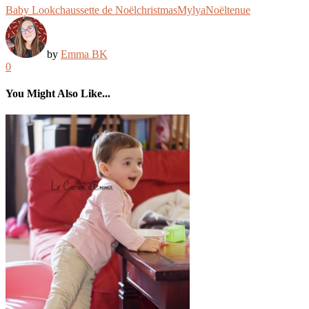
Baby Look
chaussette de Noël
christmas
Mylya
Noël
tenue
by
Emma BK
0
You Might Also Like...