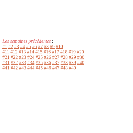
Les semaines précédentes
:
#1
#2
#3
#4
#5
#6
#7
#8
#9
#10
#11
#12
#13
#14
#15
#16
#17
#18
#19
#20
#21
#22
#23
#24
#25
#26
#27
#28
#29
#30
#31
#32
#33
#34
#35
#36
#37
#38
#39
#40
#41
#42
#43
#44
#45
#46
#47
#48
#49