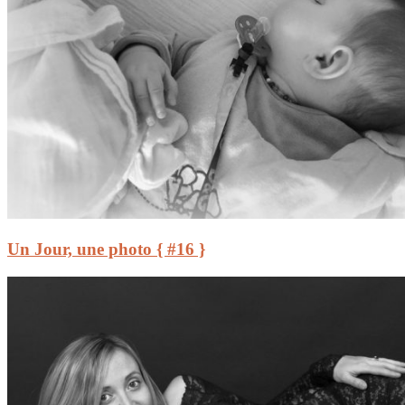
Un Jour, une photo { #16 }