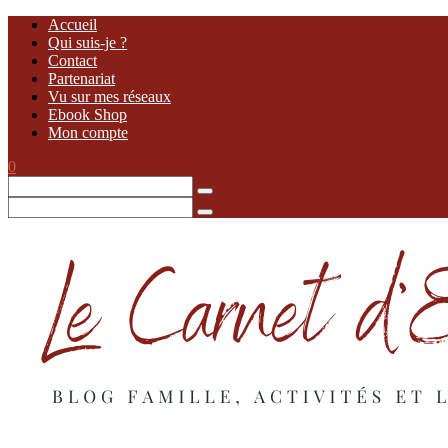
Accueil
Qui suis-je ?
Contact
Partenariat
Vu sur mes réseaux
Ebook Shop
Mon compte
0