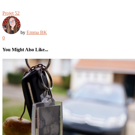
Projet 52
by
Emma BK
0
You Might Also Like...