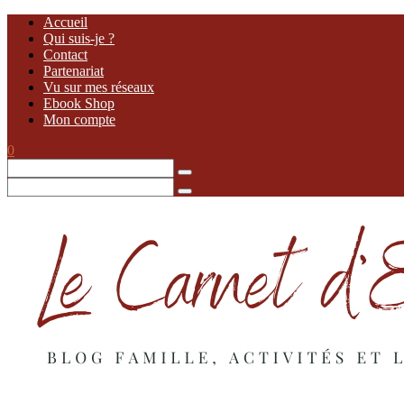
Accueil
Qui suis-je ?
Contact
Partenariat
Vu sur mes réseaux
Ebook Shop
Mon compte
0