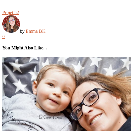
Projet 52
by
Emma BK
0
You Might Also Like...