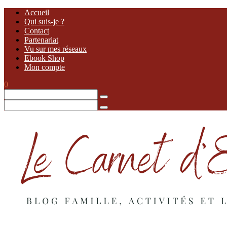
Accueil
Qui suis-je ?
Contact
Partenariat
Vu sur mes réseaux
Ebook Shop
Mon compte
0