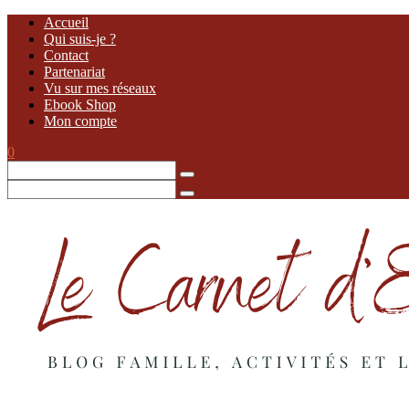
Accueil
Qui suis-je ?
Contact
Partenariat
Vu sur mes réseaux
Ebook Shop
Mon compte
0