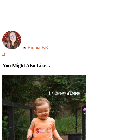
by
Emma BK
5
You Might Also Like...