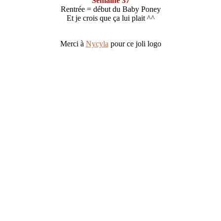
Semaine 37
Rentrée = début du Baby Poney
Et je crois que ça lui plait ^^
Merci à
Nycyla
pour ce joli logo