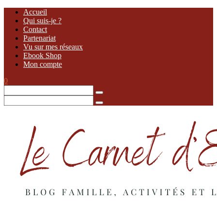
Accueil
Qui suis-je ?
Contact
Partenariat
Vu sur mes réseaux
Ebook Shop
Mon compte
0