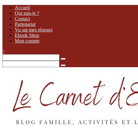
Accueil
Qui suis-je ?
Contact
Partenariat
Vu sur mes réseaux
Ebook Shop
Mon compte
0