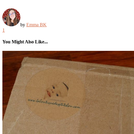
by
Emma BK
1
You Might Also Like...