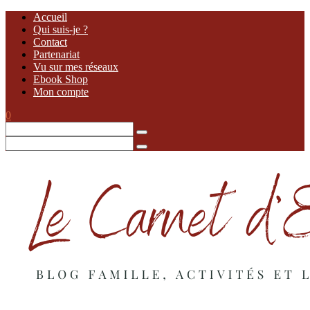
Accueil
Qui suis-je ?
Contact
Partenariat
Vu sur mes réseaux
Ebook Shop
Mon compte
0