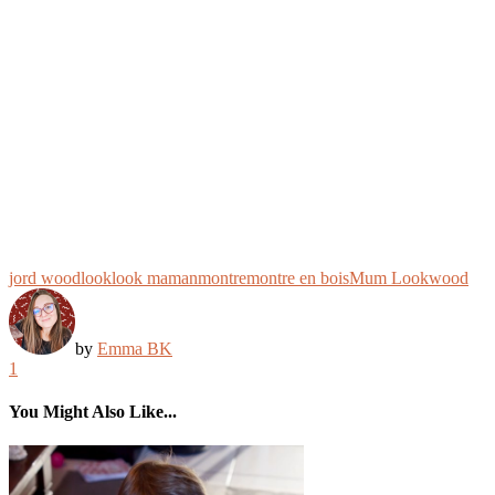
jord wood
look
look maman
montre
montre en bois
Mum Look
wood
by
Emma BK
1
You Might Also Like...