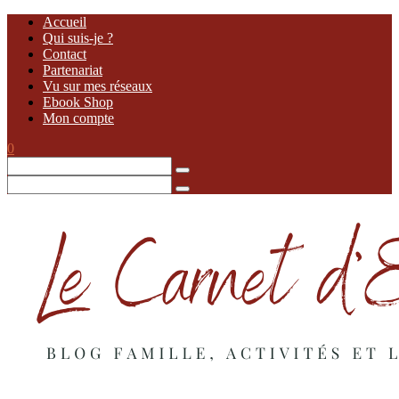
Accueil
Qui suis-je ?
Contact
Partenariat
Vu sur mes réseaux
Ebook Shop
Mon compte
0