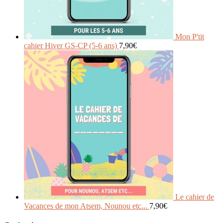
Mon P'tit
cahier Hiver GS-CP (5-6 ans)
7,90
€
Le cahier de
Vacances de mon Atsem, Nounou etc...
7,90
€