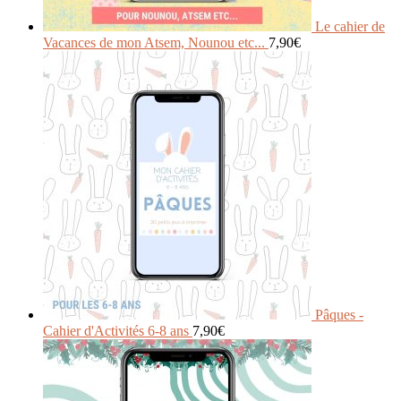
Le cahier de
Vacances de mon Atsem, Nounou etc...
7,90
€
Pâques -
Cahier d'Activités 6-8 ans
7,90
€