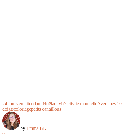
24 jours en attendant Noël
activité
activité manuelle
Avec mes 10
doigts
coloriage
petits canaillous
by
Emma BK
0