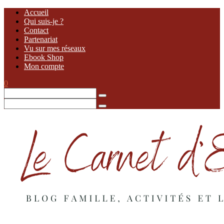
Accueil
Qui suis-je ?
Contact
Partenariat
Vu sur mes réseaux
Ebook Shop
Mon compte
0