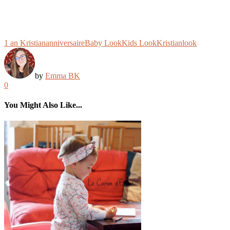
1 an Kristian
anniversaire
Baby Look
Kids Look
Kristian
look
by
Emma BK
0
You Might Also Like...