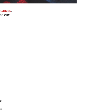
acances
.
ec eux.
e.
s.