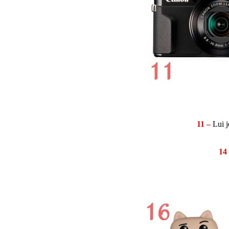
11 –
Lui j
14