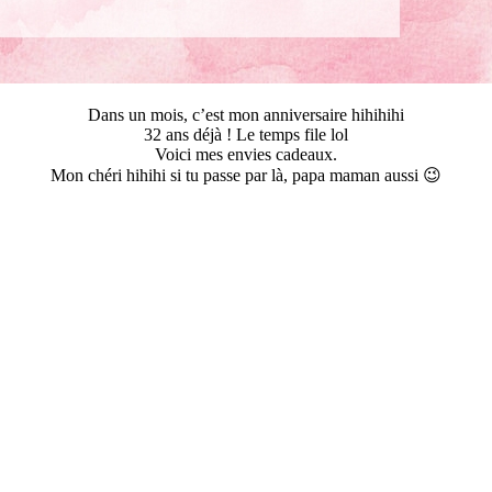
Dans un mois, c’est mon anniversaire hihihihi
32 ans déjà ! Le temps file lol
Voici mes envies cadeaux.
Mon chéri hihihi si tu passe par là, papa maman aussi 😉