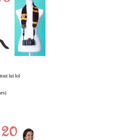
tout lui lol
nes)