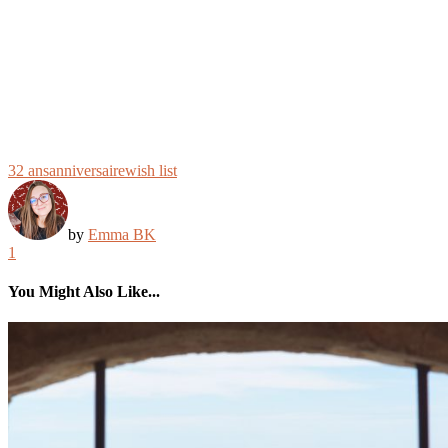
32 ans
anniversaire
wish list
by
Emma BK
1
You Might Also Like...