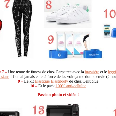
t 7 –
Une tenue de fitness de chez Carpatree avec la
brassière
et le
legg
 stans
! J’en ai jamais eu et à force de les voir ça me donne envie (#mou
9 –
Le kit
Elastique Elastibody
de chez Cellublue
10 –
Et le pack
100% anti-cellulite
Passion photo et vidéo !