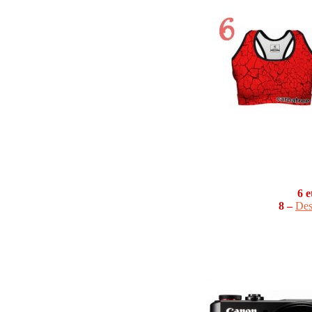
6 e
8 –
Des