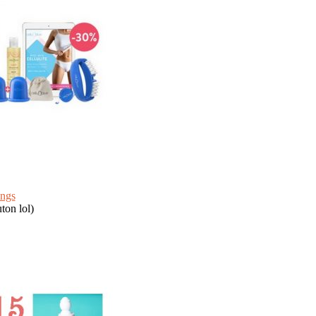
ings
ton lol)