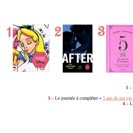
1 –
3 –
Le journée à compléter «
5 ans de ma vi
4 –
Le