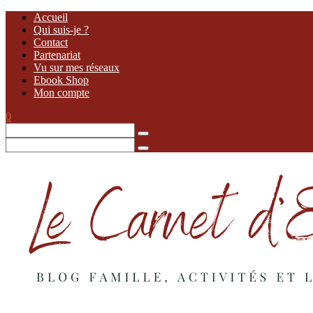
Accueil
Qui suis-je ?
Contact
Partenariat
Vu sur mes réseaux
Ebook Shop
Mon compte
0