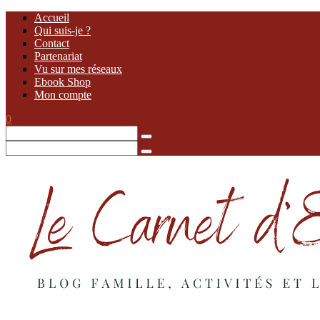
Accueil
Qui suis-je ?
Contact
Partenariat
Vu sur mes réseaux
Ebook Shop
Mon compte
0