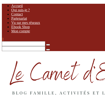
Accueil
Qui suis-je ?
Contact
Partenariat
Vu sur mes réseaux
Ebook Shop
Mon compte
0