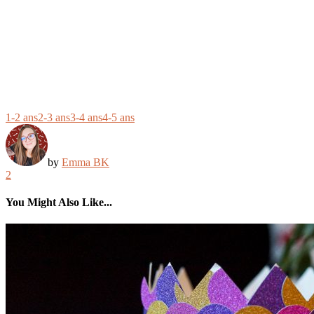
1-2 ans
2-3 ans
3-4 ans
4-5 ans
by
Emma BK
2
You Might Also Like...