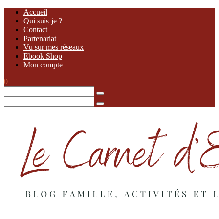
Accueil
Qui suis-je ?
Contact
Partenariat
Vu sur mes réseaux
Ebook Shop
Mon compte
0