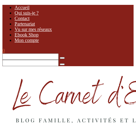
Accueil
Qui suis-je ?
Contact
Partenariat
Vu sur mes réseaux
Ebook Shop
Mon compte
0