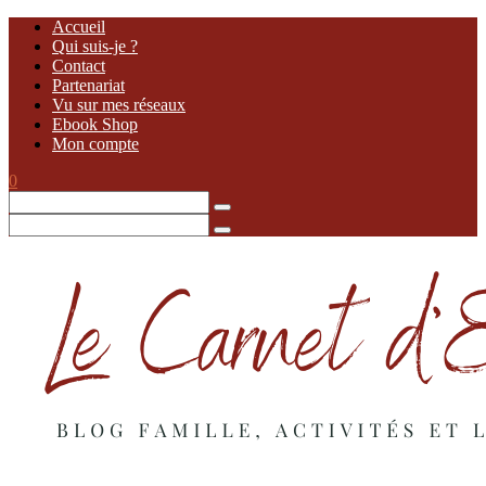
Accueil
Qui suis-je ?
Contact
Partenariat
Vu sur mes réseaux
Ebook Shop
Mon compte
0