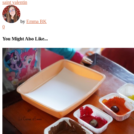
saint valentin
by
Emma BK
0
You Might Also Like...