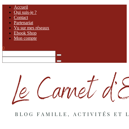
Accueil
Qui suis-je ?
Contact
Partenariat
Vu sur mes réseaux
Ebook Shop
Mon compte
0