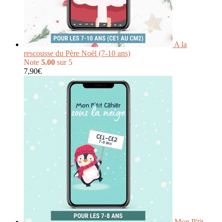
A la
rescousse du Père Noël (7-10 ans)
Note
5.00
sur 5
7,90
€
Mon P'tit