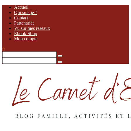
Accueil
Qui suis-je ?
Contact
Partenariat
Vu sur mes réseaux
Ebook Shop
Mon compte
0