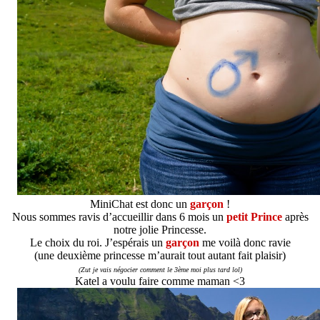
MiniChat est donc un
garçon
!
Nous sommes ravis d’accueillir dans 6 mois un
petit Prince
après
notre jolie Princesse.
Le choix du roi. J’espérais un
garçon
me voilà donc ravie
(une deuxième princesse m’aurait tout autant fait plaisir)
(Zut je vais négocier comment le 3ème moi plus tard lol)
Katel a voulu faire comme maman <3