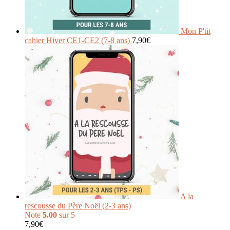
Mon P'tit
cahier Hiver CE1-CE2 (7-8 ans)
7,90
€
A la
rescousse du Père Noël (2-3 ans)
Note
5.00
sur 5
7,90
€