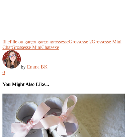
fille
fille ou garçon
garçon
grossesse
Grossesse 2
Grossesse Mini
Chat
Grossesse MiniChat
sexe
by
Emma BK
0
You Might Also Like...