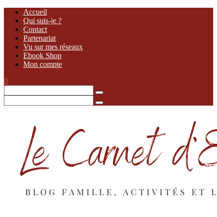
Accueil
Qui suis-je ?
Contact
Partenariat
Vu sur mes réseaux
Ebook Shop
Mon compte
0