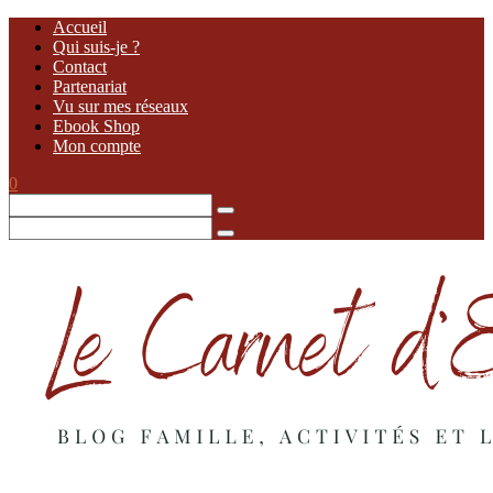
Accueil
Qui suis-je ?
Contact
Partenariat
Vu sur mes réseaux
Ebook Shop
Mon compte
0