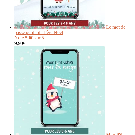
Le mot de
passe perdu du Père Noël
Note
5.00
sur 5
9,90
€
Mon P'tit