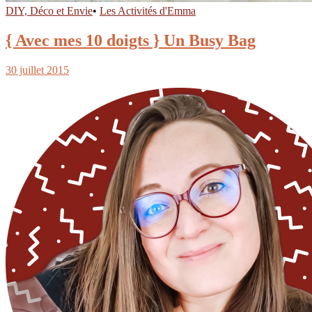
DIY, Déco et Envie
•
Les Activités d'Emma
{ Avec mes 10 doigts } Un Busy Bag
30 juillet 2015