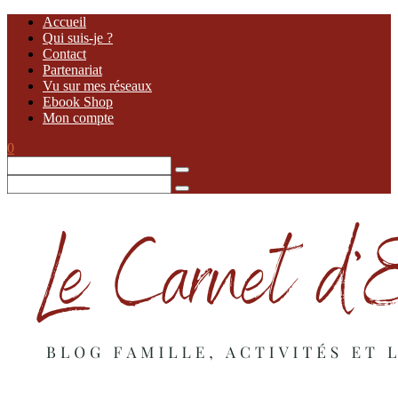
Accueil
Qui suis-je ?
Contact
Partenariat
Vu sur mes réseaux
Ebook Shop
Mon compte
0