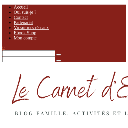
Accueil
Qui suis-je ?
Contact
Partenariat
Vu sur mes réseaux
Ebook Shop
Mon compte
0