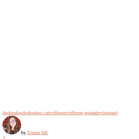
dodoodoo
dodoodoo cat
veilleuse
veilleuse nomade
visiomed
by
Emma BK
3