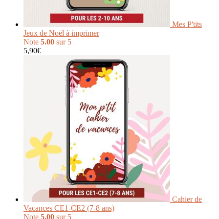
Mes P'tits
Jeux de Noël à imprimer
Note
5.00
sur 5
5,90
€
Cahier de
Vacances CE1-CE2 (7-8 ans)
Note
5.00
sur 5