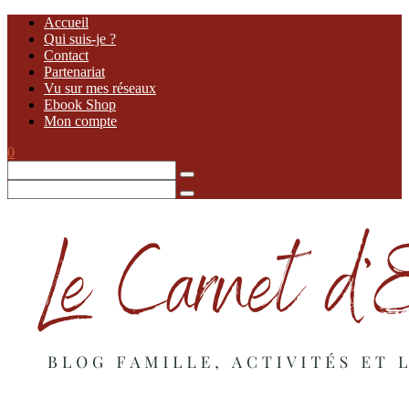
Accueil
Qui suis-je ?
Contact
Partenariat
Vu sur mes réseaux
Ebook Shop
Mon compte
0