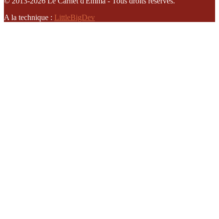
© 2013-2026 Le Carnet d'Emma - Tous droits réservés.
A la technique :
LittleBigDev