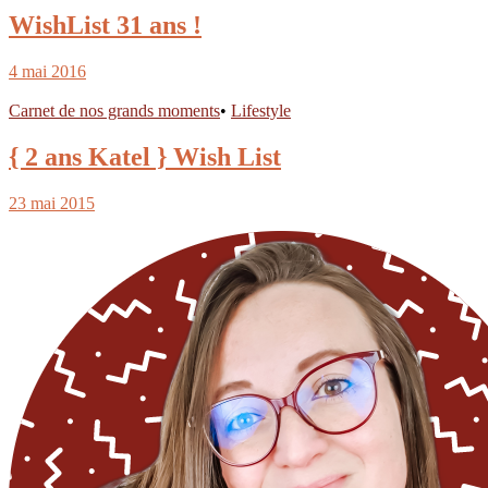
WishList 31 ans !
4 mai 2016
Carnet de nos grands moments
•
Lifestyle
{ 2 ans Katel } Wish List
23 mai 2015