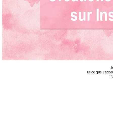
J
Et ce que j’ador
J’