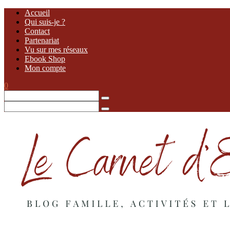
Accueil
Qui suis-je ?
Contact
Partenariat
Vu sur mes réseaux
Ebook Shop
Mon compte
0