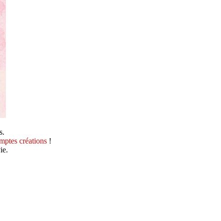
s.
mptes créations
!
ie.