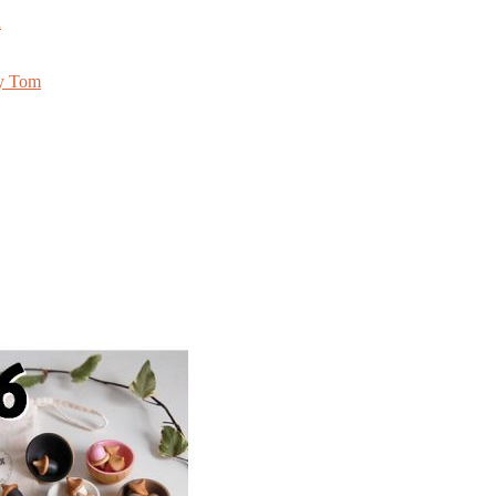
n
y Tom