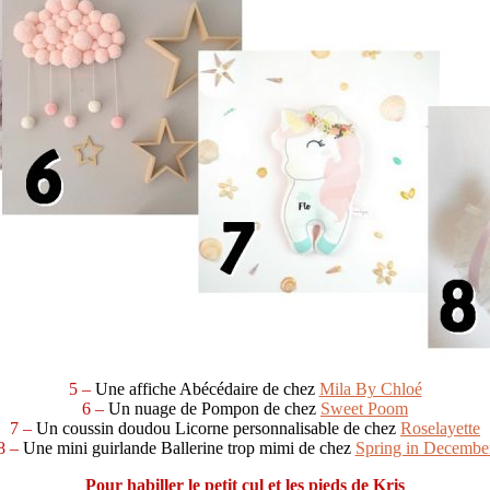
5 –
Une affiche Abécédaire de chez
Mila By Chloé
6 –
Un nuage de Pompon de chez
Sweet Poom
7 –
Un coussin doudou Licorne personnalisable de chez
Roselayette
8 –
Une mini guirlande Ballerine trop mimi de chez
Spring in Decembe
Pour habiller le petit cul et les pieds de Kris