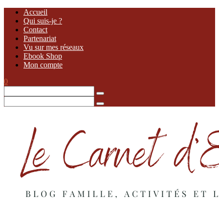
Accueil
Qui suis-je ?
Contact
Partenariat
Vu sur mes réseaux
Ebook Shop
Mon compte
0