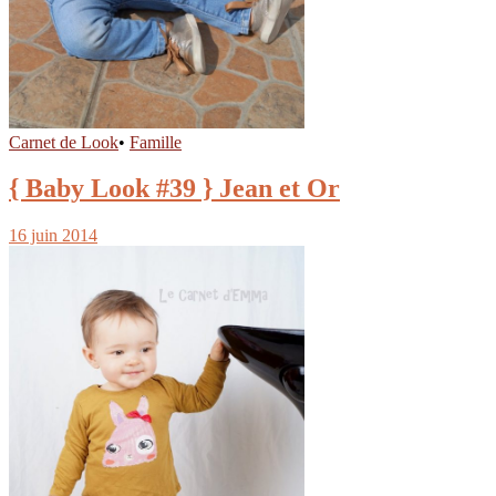
Carnet de Look
•
Famille
{ Baby Look #39 } Jean et Or
16 juin 2014