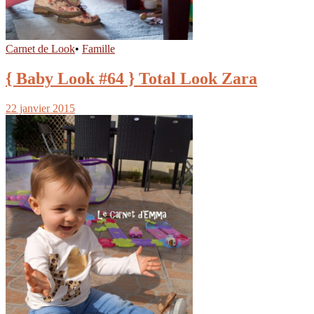
Carnet de Look
•
Famille
{ Baby Look #64 } Total Look Zara
22 janvier 2015