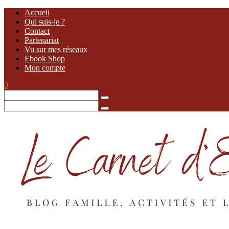
Accueil
Qui suis-je ?
Contact
Partenariat
Vu sur mes réseaux
Ebook Shop
Mon compte
0