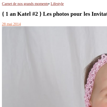
Carnet de nos grands moments
•
Lifestyle
{ 1 an Katel #2 } Les photos pour les Invita
28 mai 2014