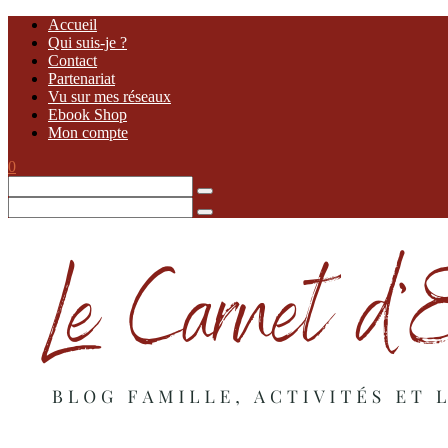
Accueil
Qui suis-je ?
Contact
Partenariat
Vu sur mes réseaux
Ebook Shop
Mon compte
0